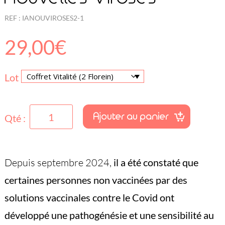
REF :
IANOUVIROSES2-1
29,00
€
Lot
quantité
Ajouter au panier
Qté :
de
Florein®
Depuis septembre 2024,
il a été constaté que
suites
certaines personnes non vaccinées par des
de
solutions vaccinales contre le Covid ont
Nouvelles
Viroses
développé une pathogénésie et une sensibilité au